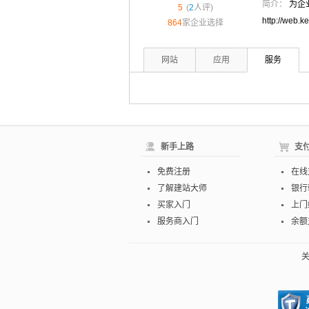
简介：
为企
5
(
2
人评)
http://we
864
家企业选择
网站
应用
服务
新手上路
支
免费注册
在线
了解建站大师
银行
买家入门
上门
服务商入门
余额