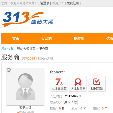
您好，欢迎来到建站大师！
[ 请登录 ]
新用户？
[ 免费注册 ]
首页
买网站
挑应用
选
您的位置：
建站大师首页
>
服务商
共有
1084
个服务商入驻
fennerer
无理由退款
认证服务商
担保交易
入驻时间：
2012-09-03
联系QQ：
暂无人评
模板：
0
套
应用：
0
个
服务：
0
个