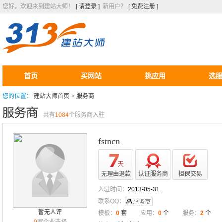
您好，欢迎来到建站大师！
[ 请登录 ]
新用户？
[ 免费注册 ]
首页
买网站
挑应用
选
您的位置：
建站大师首页
>
服务商
共有
1084
个服务商入驻
fstncn
无理由退款
认证服务商
担保交易
入驻时间：
2013-05-31
联系QQ：
暂无人评
模板：
0
套
应用：
0
个
服务：
2
个