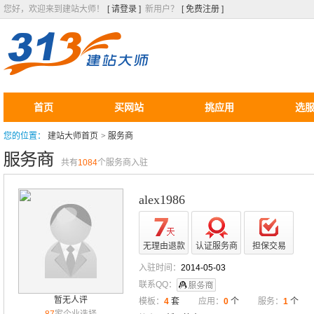
您好，欢迎来到建站大师！
[ 请登录 ]
新用户？
[ 免费注册 ]
首页
买网站
挑应用
选
您的位置：
建站大师首页
>
服务商
共有
1084
个服务商入驻
alex1986
无理由退款
认证服务商
担保交易
入驻时间：
2014-05-03
联系QQ：
暂无人评
模板：
4
套
应用：
0
个
服务：
1
个