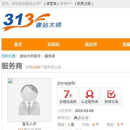
您好，欢迎来到建站大师！
[ 请登录 ]
新用户？
[ 免费注册 ]
首页
买网站
挑应用
选
您的位置：
建站大师首页
>
服务商
共有
1084
个服务商入驻
joyapple
无理由退款
认证服务商
担保交易
入驻时间：
2015-03-09
联系QQ：
暂无人评
模板：
1
套
应用：
0
个
服务：
5
个