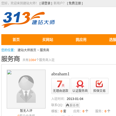
您好，欢迎来到建站大师！
[ 请登录 ]
新用户？
[ 免费注册 ]
首页
买网站
挑应用
选
您的位置：
建站大师首页
>
服务商
共有
1084
个服务商入驻
abraham1
无理由退款
认证服务商
担保交易
入驻时间：
2013-01-04
联系QQ：
暂无人评
模板：
0
套
应用：
0
个
服务：
0
个