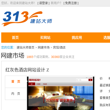
您好，欢迎来到建站大师！
[ 请登录 ]
新用户？
[ 免费注册 ]
首页
买网站
挑应用
选
您的位置：
建站大师首页
>
网建市场
>
宾馆/酒店
1865
个成功案例，
30360
家企业关注
红灰色酒店网站设计 Z
价 
首 页
最近销
评 
内 页
套餐类
购买年