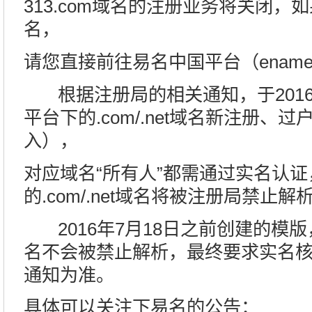
313.com域名的注册业务将关闭，
名，
请您直接前往易名中国平台（ename
根据注册局的相关通知，于2016
平台下的.com/.net域名新注册、过户
入），
对应域名“所有人”都需通过实名认
的.com/.net域名将被注册局禁止解析（
2016年7月18日之前创建的模
名不会被禁止解析，最终要求实名
通知为准。
具体可以关注下易名的公告：