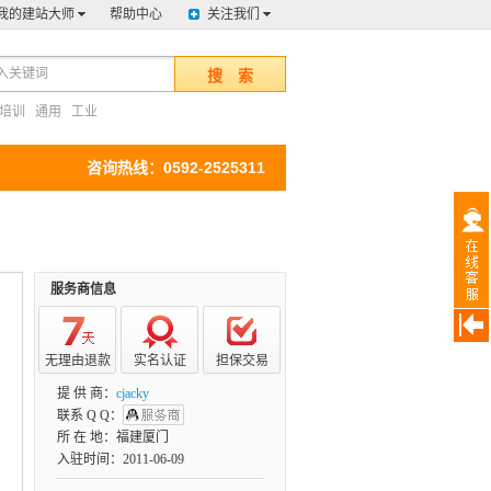
我的建站大师
帮助中心
关注我们
搜 索
培训
通用
工业
咨询热线：0592-2525311
服务商信息
无理由退款
实名认证
担保交易
提 供 商：
cjacky
联系 Q Q：
所 在 地：福建厦门
入驻时间：2011-06-09