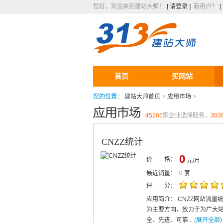
您好，欢迎来到建站大师！
[ 请登录 ]
新用户？
首页
买网站
您的位置：
建站大师首页
>
应用市场
>
45266
家企业选择服务，
303
CNZZ统计
0
价 格：
元/月
最近销量：
0
套
评 分：
应用简介： CNZZ网站流量
为主要方向，致力于为广大
全、先进、可靠...
(展开全部)