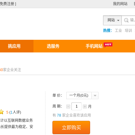
[ 免费注册 ]
我的网站
网站
热搜：
工业
培训
挑应用
选服务
手机网站
60
家企业关注
单 价：
一个月(0元)
周 期：
月
5
(
1
人评)
有
78
家企业喜欢该应用
统计以互联网数据业务
站长提供最为稳定、安
立即购买