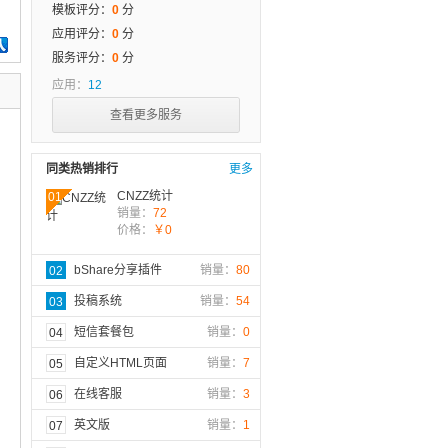
模板评分：
0
分
应用评分：
0
分
服务评分：
0
分
应用：
12
查看更多服务
同类热销排行
更多
CNZZ统计
01
销量：
72
价格：
￥0
bShare分享插件
销量：
80
02
投稿系统
销量：
54
03
短信套餐包
销量：
0
04
自定义HTML页面
销量：
7
05
在线客服
销量：
3
06
英文版
销量：
1
07