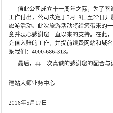
值此公司成立十一周年之际，为了答
工作付出，公司决定于5月18日至22日开
旅游活动。此次旅游活动将给您带来的一
意并衷心感谢您一直以来的
支持。在此，
充值入账的工作，并提前续费网站和域名
系我们：4000-686-313。
最后，再一次真诚的感谢您的配合与
建站大师业务中心
2016年5月17日