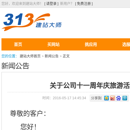
您好，欢迎来到建站大师！
[ 请登录 ]
新用户？
[ 免费注册 ]
首页
买网站
挑应用
选
您的位置：
建站大师首页
>
新闻公告
>
正文
关于公司十一周年庆旅游活
时间：2016-05-17 14:45:34
尊敬的客户：
您好！