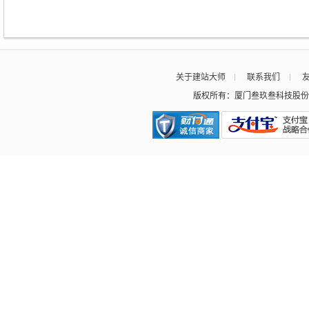
关于建站大师
联系我们
版权所有：厦门叁玖叁科技股份有限公