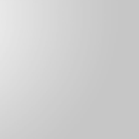
买：3
销量：
0
想购买：18
买：4