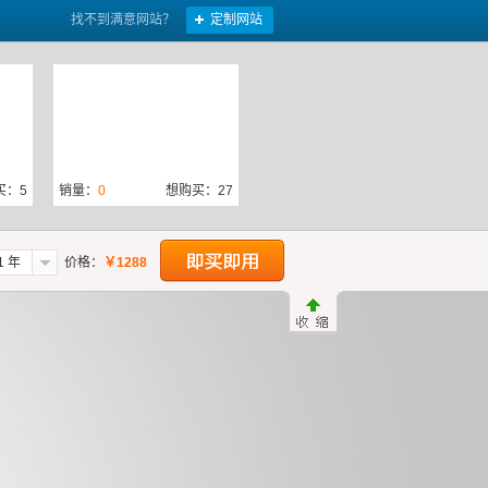
找不到满意网站？
定制网站
买：5
销量：
0
想购买：27
1 年
价格：
￥
1288
：13
销量：
1
想购买：6