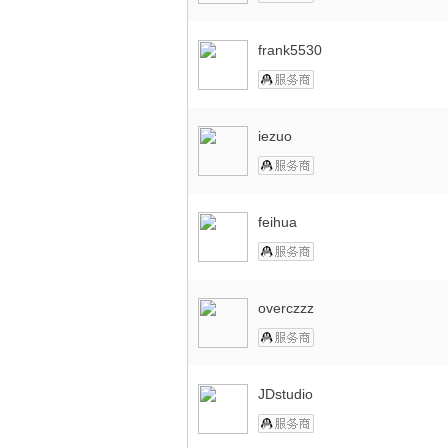
frank5530
iezuo
feihua
overczzz
JDstudio