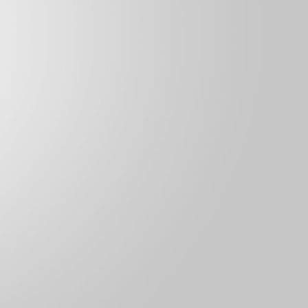
买：5
销量：
1
想购买：9
：16