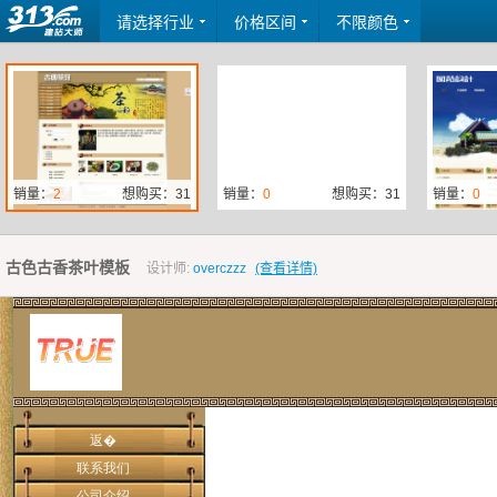
请选择行业
价格区间
不限颜色
销量：
2
想购买：31
销量：
0
想购买：31
销量：
0
古色古香茶叶模板
设计师:
overczzz
(查看详情)
销量：
1
想购买：52
销量：
1
想购买：6
销量：
1