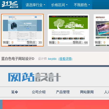
请选择行业
价格区间
不限颜色
销量：
0
想购买：30
销量：
5
想购买：66
销量：
0
蓝白色电子网站设计D
设计师:
keyidc
(查看详情)
销量：
0
想购买：15
销量：
0
想购买：3
销量：
0