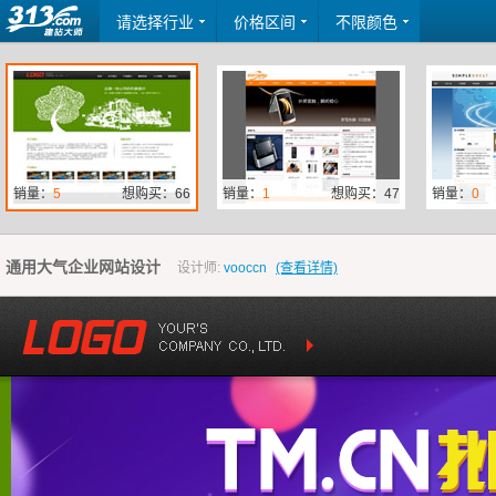
请选择行业
价格区间
不限颜色
销量：
5
想购买：66
销量：
1
想购买：47
销量：
0
通用大气企业网站设计
设计师:
vooccn
(查看详情)
销量：
2
想购买：43
销量：
0
想购买：12
销量：
2