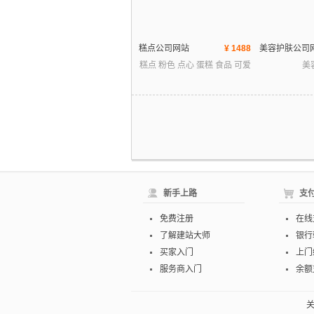
糕点公司网站
¥ 1488
美容护肤公司
糕点 粉色 点心 蛋糕 食品 可爱
美
新手上路
支
免费注册
在线
了解建站大师
银行
买家入门
上门
服务商入门
余额